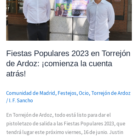
de
Ardoz:
¡comienza
la
cuenta
atrás!
Fiestas Populares 2023 en Torrejón
de Ardoz: ¡comienza la cuenta
atrás!
Comunidad de Madrid
,
Festejos
,
Ocio
,
Torrejón de Ardoz
/
I. F. Sancho
En Torrejón de Ardoz, todo está listo para dar el
pistoletazo de salida a las Fiestas Populares 2023, que
tendrá lugar este próximo viernes, 16 de junio. Justin