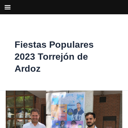
Ir
al
contenido
Fiestas Populares
2023 Torrejón de
Ardoz
Fiestas
Populares
2023
en
Torrejón