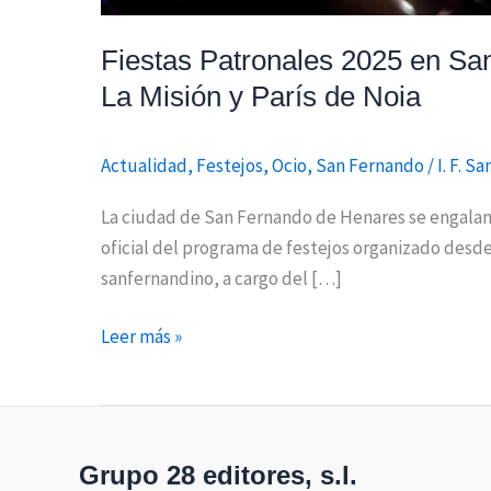
París
de
Fiestas Patronales 2025 en Sa
Noia
La Misión y París de Noia
Actualidad
,
Festejos
,
Ocio
,
San Fernando
/
I. F. S
La ciudad de San Fernando de Henares se engalana 
oficial del programa de festejos organizado desde
sanfernandino, a cargo del […]
Leer más »
Grupo 28 editores, s.l.