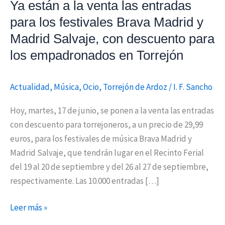
Ya están a la venta las entradas
entradas
para
para los festivales Brava Madrid y
los
Madrid Salvaje, con descuento para
festivales
los empadronados en Torrejón
Brava
Madrid
Actualidad
,
Música
,
Ocio
,
Torrejón de Ardoz
/
I. F. Sancho
y
Madrid
Hoy, martes, 17 de junio, se ponen a la venta las entradas
Salvaje,
con descuento para torrejoneros, a un precio de 29,99
con
euros, para los festivales de música Brava Madrid y
descuento
Madrid Salvaje, que tendrán lugar en el Recinto Ferial
para
del 19 al 20 de septiembre y del 26 al 27 de septiembre,
los
respectivamente. Las 10.000 entradas […]
empadronados
en
Leer más »
Torrejón