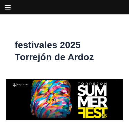
Ir
al
contenido
festivales 2025
Torrejón de Ardoz
Ya
están
a
la
venta
las