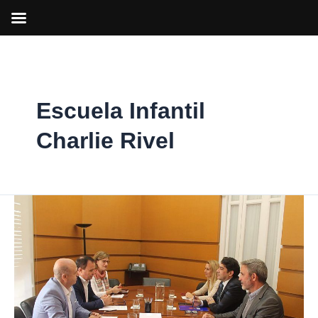
Ir
al
contenido
Escuela Infantil
Charlie Rivel
Ángel
Viveros
se
reúne
con
representantes