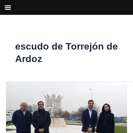
Ir
al
contenido
escudo de Torrejón de
Ardoz
El
artista
local
Javier
Rego
reinterpreta