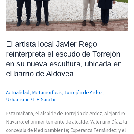
el
escudo
de
Torrejón
en
El artista local Javier Rego
su
reinterpreta el escudo de Torrejón
nueva
escultura,
en su nueva escultura, ubicada en
ubicada
el barrio de Aldovea
en
el
Actualidad
,
Metamorfosis
,
Torrejón de Ardoz
,
barrio
Urbanismo
/
I. F. Sancho
de
Aldovea
Esta mañana, el alcalde de Torrejón de Ardoz, Alejandro
Navarro; el primer teniente de alcalde, Valeriano Díaz; la
concejala de Medioambiente; Esperanza Fernández; y el