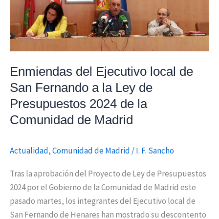
la
Ley
de
Presupuestos
2024
Enmiendas del Ejecutivo local de
de
San Fernando a la Ley de
la
Presupuestos 2024 de la
Comunidad
Comunidad de Madrid
de
Madrid
Actualidad
,
Comunidad de Madrid
/
I. F. Sancho
Tras la aprobación del Proyecto de Ley de Presupuestos
2024 por el Gobierno de la Comunidad de Madrid este
pasado martes, los integrantes del Ejecutivo local de
San Fernando de Henares han mostrado su descontento