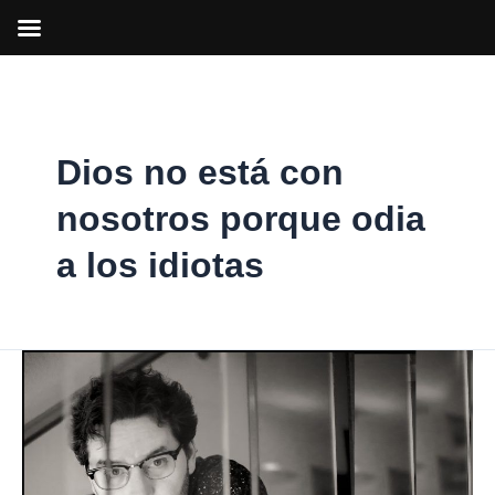
Ir
al
contenido
Dios no está con
nosotros porque odia
a los idiotas
Miguel
Á.
González:
«Dios
no