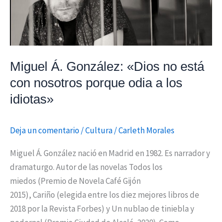
está
con
nosotros
porque
Miguel Á. González: «Dios no está
odia
a
con nosotros porque odia a los
los
idiotas»
idiotas»
Deja un comentario
/
Cultura
/
Carleth Morales
Miguel Á. González nació en Madrid en 1982. Es narrador y
dramaturgo. Autor de las novelas Todos los
miedos (Premio de Novela Café Gijón
2015), Cariño (elegida entre los diez mejores libros de
2018 por la Revista Forbes) y Un nublao de tiniebla y