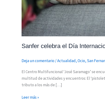
Sanfer celebra el Día Internac
Deja un comentario
/
Actualidad
,
Ocio
,
San Ferna
El Centro Multifuncional ‘José Saramago’ se encue
multitud de actividades y encuentros: El ‘pistole
tributo a los más de […]
Leer más »