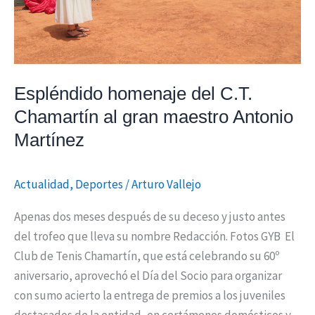
Antonio
Martínez
Espléndido homenaje del C.T.
Chamartín al gran maestro Antonio
Martínez
Actualidad
,
Deportes
/
Arturo Vallejo
Apenas dos meses después de su deceso y justo antes
del trofeo que lleva su nombre Redacción. Fotos GYB El
Club de Tenis Chamartín, que está celebrando su 60º
aniversario, aprovechó el Día del Socio para organizar
con sumo acierto la entrega de premios a los juveniles
destacados de la entidad, en certámenes domésticos y