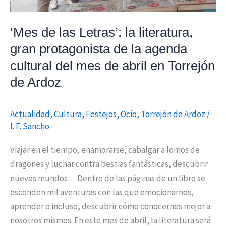
de
la
‘Mes de las Letras’: la literatura,
agenda
gran protagonista de la agenda
cultural
cultural del mes de abril en Torrejón
del
de Ardoz
mes
de
abril
Actualidad
,
Cultura
,
Festejos
,
Ocio
,
Torrejón de Ardoz
/
en
I. F. Sancho
Torrejón
Viajar en el tiempo, enamorarse, cabalgar a lomos de
de
dragones y luchar contra bestias fantásticas, descubrir
Ardoz
nuevos mundos… Dentro de las páginas de un libro se
esconden mil aventuras con las que emocionarnos,
aprender o incluso, descubrir cómo conocernos mejor a
nosotros mismos. En este mes de abril, la literatura será