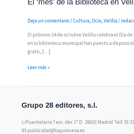
El ‘mes’ de la Biblioteca en Vel
Deja un comentario
/
Cultura
,
Ocio
,
Velilla
/
redac
El próximo 24 de octubre Velilla celebra el Día de
en la biblioteca municipal han puesto a disposic
gratis, […]
Leer más »
Grupo 28 editores, s.l.
c/Puentelarra 7 esc. der. 1º D · 28031 Madrid Telf. 91 3
93 publicidad@laquincena.es