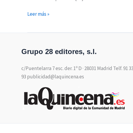
Leer más »
Grupo 28 editores, s.l.
c/Puentelarra 7 esc. der. 1º D · 28031 Madrid Telf. 91 3
93 publicidad@laquincena.es