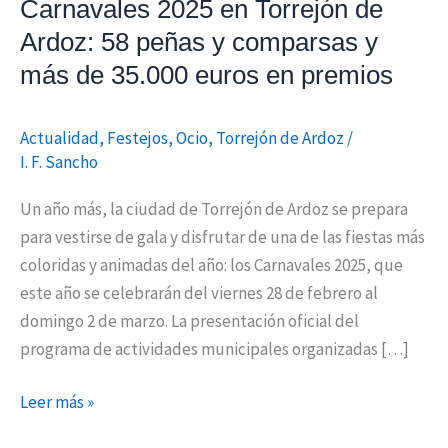
Carnavales 2025 en Torrejón de
y
Ardoz: 58 peñas y comparsas y
comparsas
más de 35.000 euros en premios
y
más
de
Actualidad
,
Festejos
,
Ocio
,
Torrejón de Ardoz
/
35.000
I. F. Sancho
euros
Un año más, la ciudad de Torrejón de Ardoz se prepara
en
para vestirse de gala y disfrutar de una de las fiestas más
premios
coloridas y animadas del año: los Carnavales 2025, que
este año se celebrarán del viernes 28 de febrero al
domingo 2 de marzo. La presentación oficial del
programa de actividades municipales organizadas […]
Leer más »