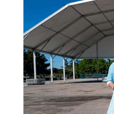
Marc
Seguí,
Vicco
y
Soge
Culebra,
estrellas
del
Urban
Festival
2024