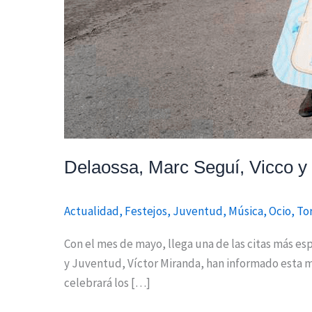
Delaossa, Marc Seguí, Vicco y 
Actualidad
,
Festejos
,
Juventud
,
Música
,
Ocio
,
To
Con el mes de mayo, llega una de las citas más esp
y Juventud, Víctor Miranda, han informado esta m
celebrará los […]