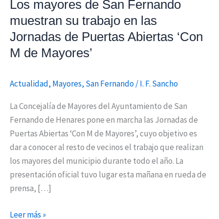
Los mayores de San Fernando
en
muestran su trabajo en las
las
Jornadas de Puertas Abiertas ‘Con
Jornadas
M de Mayores’
de
Puertas
Abiertas
Actualidad
,
Mayores
,
San Fernando
/
I. F. Sancho
‘Con
La Concejalía de Mayores del Ayuntamiento de San
M
Fernando de Henares pone en marcha las Jornadas de
de
Puertas Abiertas ‘Con M de Mayores’, cuyo objetivo es
Mayores’
dar a conocer al resto de vecinos el trabajo que realizan
los mayores del municipio durante todo el año. La
presentación oficial tuvo lugar esta mañana en rueda de
prensa, […]
Leer más »