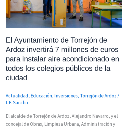
invertirá
7
millones
de
euros
El Ayuntamiento de Torrejón de
para
Ardoz invertirá 7 millones de euros
instalar
para instalar aire acondicionado en
aire
acondicionado
todos los colegios públicos de la
en
ciudad
todos
los
Actualidad
,
Educación
,
Inversiones
,
Torrejón de Ardoz
/
colegios
I. F. Sancho
públicos
de
El alcalde de Torrejón de Ardoz, Alejandro Navarro, y el
la
concejal de Obras, Limpieza Urbana, Administración y