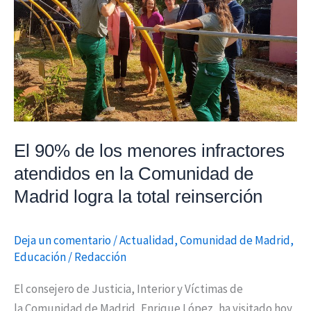
infractores
atendidos
en
la
Comunidad
de
Madrid
El 90% de los menores infractores
logra
atendidos en la Comunidad de
la
total
Madrid logra la total reinserción
reinserción
Deja un comentario
/
Actualidad
,
Comunidad de Madrid
,
Educación
/
Redacción
El consejero de Justicia, Interior y Víctimas de
la Comunidad de Madrid, Enrique López, ha visitado hoy