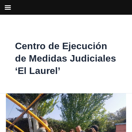
Ir
al
contenido
Centro de Ejecución
de Medidas Judiciales
‘El Laurel’
El
90%
de
los
menores