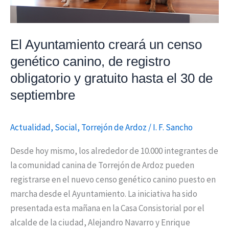
registro
obligatorio
y
El Ayuntamiento creará un censo
gratuito
genético canino, de registro
hasta
obligatorio y gratuito hasta el 30 de
el
septiembre
30
de
septiembre
Actualidad
,
Social
,
Torrejón de Ardoz
/
I. F. Sancho
Desde hoy mismo, los alrededor de 10.000 integrantes de
la comunidad canina de Torrejón de Ardoz pueden
registrarse en el nuevo censo genético canino puesto en
marcha desde el Ayuntamiento. La iniciativa ha sido
presentada esta mañana en la Casa Consistorial por el
alcalde de la ciudad, Alejandro Navarro y Enrique