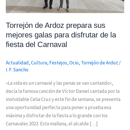
disfrutar
de
la
Torrejón de Ardoz prepara sus
fiesta
mejores galas para disfrutar de la
del
fiesta del Carnaval
Carnaval
Actualidad
,
Cultura
,
Festejos
,
Ocio
,
Torrejón de Ardoz
/
I. F. Sancho
«La vida es un carnaval y las penas se van cantando»,
decía la famosa canción de Víctor Daniel cantada por la
inolvidable Celia Cruz y este fin de semana, se presenta
una oportunidad perfecta para poner a prueba esa
máxima y disfrutar de la fiesta a lo grande con los
Carnavales 2023. Esta mañana, el alcalde […]