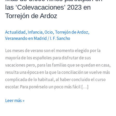
las
las ‘Colevacaciones’ 2023 en
‘Colevacaciones’
Torrejón de Ardoz
2023
en
Torrejón
Actualidad
,
Infancia
,
Ocio
,
Torrejón de Ardoz
,
de
Veraneando en Madrid
/
I. F. Sancho
Ardoz
Los meses de verano son el momento elegido por la
mayoría de los españoles para disfrutar de sus
vacaciones pero, para las familias que se quedan en casa,
resulta una época en la que la conciliación se vuelve más
complicada de lo habitual, al haber concluido el curso
escolar. Para ponérselo un poco más fácil […]
Leer más »