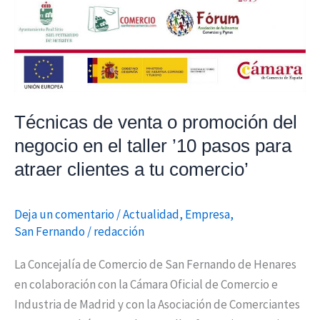
negocio
en
el
taller
’10
pasos
Técnicas de venta o promoción del
para
negocio en el taller ’10 pasos para
atraer
clientes
atraer clientes a tu comercio’
a
tu
Deja un comentario
/
Actualidad
,
Empresa
,
comercio’
San Fernando
/
redacción
La Concejalía de Comercio de San Fernando de Henares
en colaboración con la Cámara Oficial de Comercio e
Industria de Madrid y con la Asociación de Comerciantes