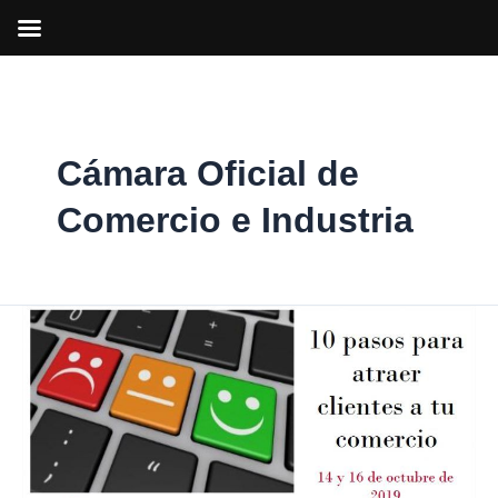
Ir
al
contenido
Cámara Oficial de
Comercio e Industria
Técnicas
de
venta
o
promoción
del