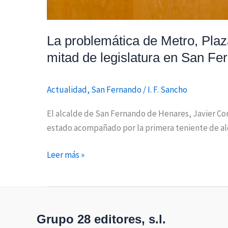
primera
mitad
de
La problemática de Metro, Plaz
legislatura
mitad de legislatura en San F
en
San
Fernando
Actualidad
,
San Fernando
/
I. F. Sancho
de
El alcalde de San Fernando de Henares, Javier Co
Henares
estado acompañado por la primera teniente de alca
Leer más »
Grupo 28 editores, s.l.