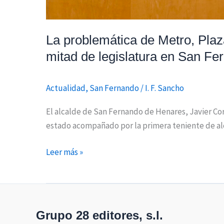
primera
mitad
de
La problemática de Metro, Plaz
legislatura
mitad de legislatura en San F
en
San
Fernando
Actualidad
,
San Fernando
/
I. F. Sancho
de
El alcalde de San Fernando de Henares, Javier Co
Henares
estado acompañado por la primera teniente de alca
Leer más »
Grupo 28 editores, s.l.