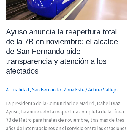
la
7B
en
noviembre;
Ayuso anuncia la reapertura total
el
de la 7B en noviembre; el alcalde
alcalde
de San Fernando pide
de
transparencia y atención a los
San
Fernando
afectados
pide
transparencia
Actualidad
,
San Fernando
,
Zona Este
/
Arturo Vallejo
y
atención
La presidenta de la Comunidad de Madrid, Isabel Díaz
a
Ayuso, ha anunciado la reapertura completa de la Línea
los
7B de Metro para finales de noviembre, tras más de tres
afectados
años de interrupciones en el servicio entre las estaciones