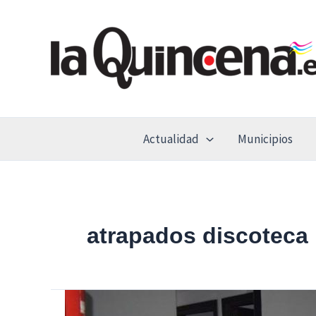
Ir
al
contenido
Actualidad
Municipios
atrapados discoteca
Rescatadas