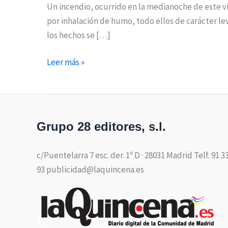
Un incendio, ocurrido en la medianoche de este vi
por inhalación de humo, todo ellos de carácter l
los hechos se […]
Leer más »
Grupo 28 editores, s.l.
c/Puentelarra 7 esc. der. 1º D · 28031 Madrid Telf. 91 3
93 publicidad@laquincena.es