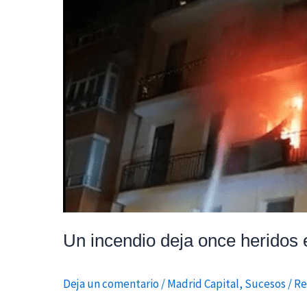
incendio
deja
once
heridos
en
Arganzuela
Un incendio deja once heridos
Deja un comentario
/
Madrid Capital
,
Sucesos
/
Re