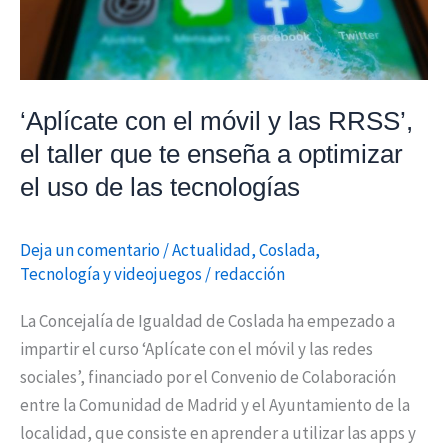
RRSS’,
el
taller
que
‘Aplícate con el móvil y las RRSS’,
te
enseña
el taller que te enseña a optimizar
a
el uso de las tecnologías
optimizar
el
Deja un comentario
/
Actualidad
,
Coslada
,
uso
Tecnología y videojuegos
/
redacción
de
las
La Concejalía de Igualdad de Coslada ha empezado a
tecnologías
impartir el curso ‘Aplícate con el móvil y las redes
sociales’, financiado por el Convenio de Colaboración
entre la Comunidad de Madrid y el Ayuntamiento de la
localidad, que consiste en aprender a utilizar las apps y