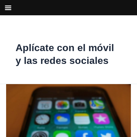
Ir
al
contenido
Aplícate con el móvil
y las redes sociales
‘Aplícate
con
el
móvil
y
las