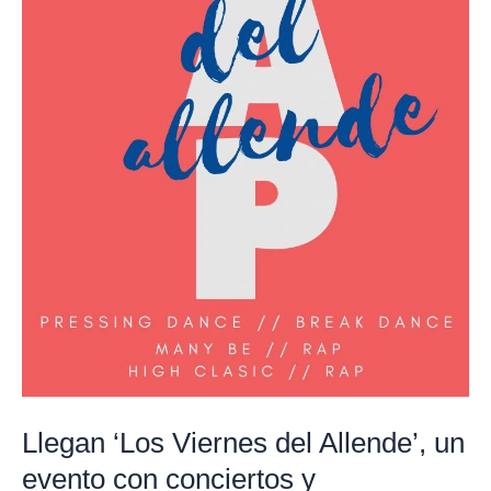
conciertos
y
espectáculos
gratuitos
Llegan ‘Los Viernes del Allende’, un
evento con conciertos y