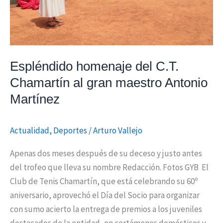
Antonio
Martínez
Espléndido homenaje del C.T.
Chamartín al gran maestro Antonio
Martínez
Actualidad
,
Deportes
/
Arturo Vallejo
Apenas dos meses después de su deceso y justo antes
del trofeo que lleva su nombre Redacción. Fotos GYB El
Club de Tenis Chamartín, que está celebrando su 60º
aniversario, aprovechó el Día del Socio para organizar
con sumo acierto la entrega de premios a los juveniles
destacados de la entidad, en certámenes domésticos y