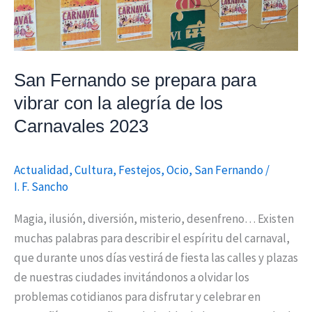
con
la
alegría
de
San Fernando se prepara para
los
vibrar con la alegría de los
Carnavales
2023
Carnavales 2023
Actualidad
,
Cultura
,
Festejos
,
Ocio
,
San Fernando
/
I. F. Sancho
Magia, ilusión, diversión, misterio, desenfreno… Existen
muchas palabras para describir el espíritu del carnaval,
que durante unos días vestirá de fiesta las calles y plazas
de nuestras ciudades invitándonos a olvidar los
problemas cotidianos para disfrutar y celebrar en