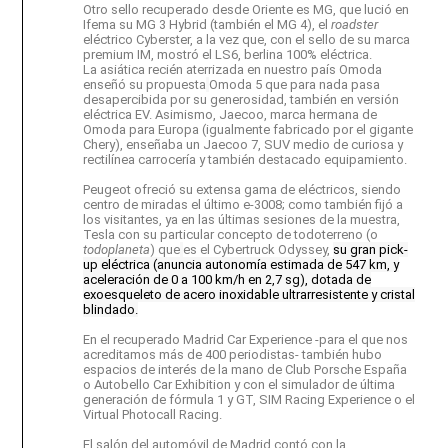
Otro sello recuperado desde Oriente es MG, que lució en
Ifema su MG 3 Hybrid (también el MG 4), el
roadster
eléctrico Cyberster, a la vez que, con el sello de su marca
premium IM, mostró el LS6, berlina 100% eléctrica.
La asiática recién aterrizada en nuestro país Omoda
enseñó su propuesta
Omoda 5 que para nada pasa
desapercibida por su generosidad, también en versión
eléctrica EV. Asimismo,
Jaecoo, marca hermana de
Omoda para Europa (igualmente fabricado por el gigante
Chery), enseñaba un Jaecoo 7, SUV medio de curiosa y
rectilínea carrocería y también destacado equipamiento.
Peugeot ofreció su extensa gama de eléctricos, siendo
centro de miradas el último e-3008; como también fijó a
los visitantes, ya en las últimas sesiones de la muestra,
Tesla con su particular concepto de todoterreno (o
todoplaneta
) que
es el Cybertruck Odyssey,
su gran pick-
up eléctrica (anuncia autonomía estimada de 547 km, y
aceleración de 0 a 100 km/h en 2,7 sg), dotada de
exoesqueleto de acero inoxidable ultrarresistente y cristal
blindado.
En el recuperado Madrid Car Experience -para el que nos
acreditamos más de 400 periodistas- también hubo
espacios de interés de la mano de Club Porsche España
o Autobello Car Exhibition y con el simulador de última
generación de fórmula 1 y GT, SIM Racing Experience o el
Virtual Photocall Racing.
El salón del automóvil de Madrid contó con la