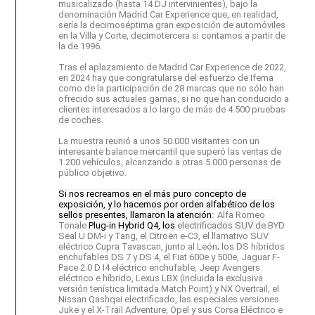
musicalizado (hasta 14 DJ intervinientes), bajo la
denominación Madrid Car Experience que, en realidad,
sería la decimoséptima gran exposición de automóviles
en la Villa y Corte, decimotercera si contamos a partir de
la de 1996.
Tras el aplazamiento de Madrid Car Experience de 2022,
en 2024 hay que congratularse del esfuerzo de Ifema
como de la participación de 28 marcas que no sólo han
ofrecido sus actuales gamas, si no que han conducido a
clientes interesados a lo largo de más de 4.500 pruebas
de coches.
La muestra reunió a unos 50.000 visitantes con un
interesante balance mercantil que superó las ventas de
1.200 vehículos, alcanzando a otras 5.000 personas de
público objetivo.
Si nos recreamos en el más puro concepto de
exposición, y lo hacemos por orden alfabético de los
sellos presentes, llamaron la atención
:
Alfa Romeo
Tonale
Plug-in Hybrid Q4, los
electrificados SUV de
BYD
Seal U DM-i y Tang, el
Citroën e-C3, el llamativo SUV
eléctrico Cupra Tavascan, junto al León; los DS híbridos
enchufables DS 7 y DS 4, el Fiat 600e y 500e, Jaguar F-
Pace 2.0 D I4 eléctrico enchufable, Jeep Avengers
eléctrico e híbrido, Lexus LBX (incluida la exclusiva
versión tenística limitada Match Point) y NX Overtrail, el
Nissan Qashqai electrificado, las especiales versiones
Juke y el X-Trail Adventure, Opel y sus Corsa Eléctrico e