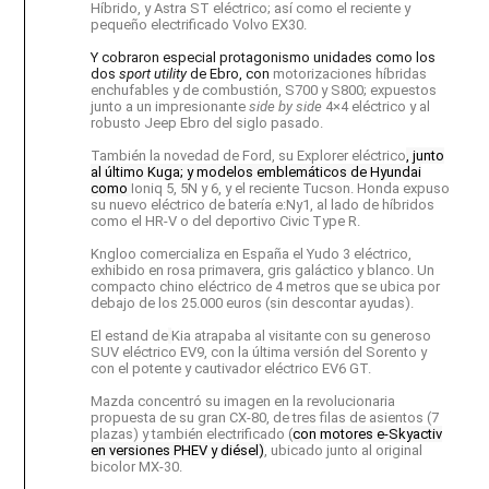
Híbrido, y Astra ST eléctrico; así como el reciente y
pequeño electrificado Volvo EX30.
Y cobraron especial protagonismo unidades como los
dos
sport utility
de Ebro, con
motorizaciones híbridas
enchufables y de combustión, S700 y S800; expuestos
junto a un impresionante
side by side
4×4 eléctrico y al
robusto Jeep Ebro del siglo pasado.
También la novedad de Ford, su Explorer eléctrico
, junto
al último Kuga; y modelos emblemáticos de Hyundai
como
Ioniq 5, 5N y 6, y el reciente Tucson.
Honda expuso
su nuevo eléctrico de batería e:Ny1, al lado de híbridos
como el HR-V
o del deportivo Civic Type R.
Kngloo comercializa en España el Yudo 3 eléctrico,
exhibido en rosa primavera, gris galáctico y blanco. Un
compacto chino eléctrico de 4 metros que se ubica por
debajo de los 25.000 euros (sin descontar ayudas).
El estand de
Kia atrapaba al visitante con su generoso
SUV eléctrico EV9, con la última versión del Sorento y
con el potente y cautivador eléctrico EV6 GT.
Mazda concentró su imagen en la revolucionaria
propuesta de su gran CX-80, de tres filas de asientos (7
plazas) y también electrificado (
con motores e-Skyactiv
en versiones PHEV y diésel)
, ubicado junto al original
bicolor MX-30.