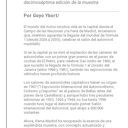
decimoséptima edición de la muestra
Por Goyo Ybort/
El mundo del motor recobra vida en la capital desde el
Campo de las Naciones y la Feria de Madrid, escenarios
que, mientras aguardan la llegada del mundial de fórmula
1 (desde 2026 a 2035), celebran el salón del automóvil
madrileño.
Si en la capital ya se vivió el esplendor de las carreras de
automóviles con un primer gran premio en el paseo de
coches de El Retiro, para celebrar San Isidro en 1960, al
que sucedió la llegada de la fórmula 1 al circuito del
Jarama (entre 1968 y 1981); también las exposiciones de
vehículos tienen profunda historia.
Los salones de automóviles capitalinos tienen su origen
en 1907 (
“I Exposición Internacional del Automovilismo,
Ciclismo y Deportes”
en el
palacio de Bellas Artes del
paseo de
la Castellana
) y, aunque hubo tres peculiares
ediciones en 1923, 1926 y 1944, no fue hasta 1996
cuando tuvo lugar el denominado primer Salón
Internacional del Automóvil, que atrajo a 500.000
visitantes.
Ahora, Ifema Madrid ha recuperado la esencia de una
espléndida muestra, con concepto actualizado y