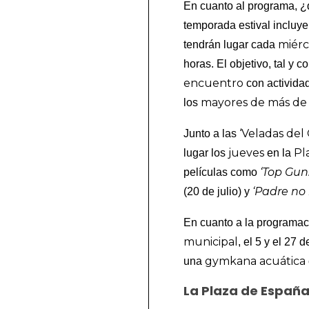
En cuanto al programa, ¿q
temporada estival incluy
miérco
tendrán lugar cada
horas. El objetivo, tal y
encuentro
con actividad
mayores de más de
los
‘Veladas del 
Junto a las
jueves
Pl
lugar los
en la
‘Top Gun.
películas como
‘Padre no
(20 de julio) y
En cuanto a la programaci
municipal
, el 5 y el 27 
gymkana acuática
una
La Plaza de España