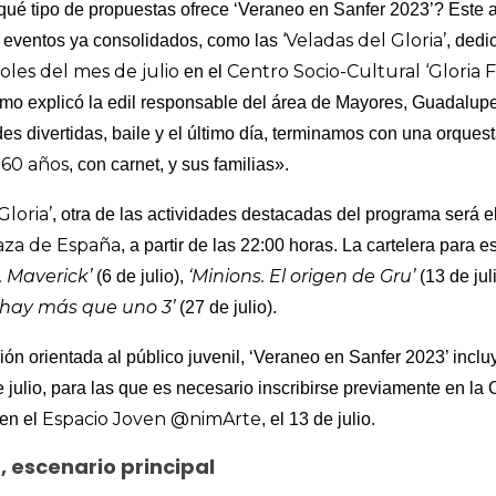
ué tipo de propuestas ofrece ‘Veraneo en Sanfer 2023’? Este añ
‘Veladas del Gloria’
e eventos ya consolidados, como las
, dedi
les del mes de julio
Centro Socio-Cultural ‘Gloria 
en el
 como explicó la edil responsable del área de Mayores, Guadalupe
es divertidas, baile y el último día, terminamos con una orquest
 60 años
, con carnet, y sus familias».
Gloria’
, otra de las actividades destacadas del programa será e
aza de España
, a partir de las 22:00 horas. La cartelera para e
 Maverick’
‘Minions. El origen de Gru’
(6 de julio),
(13 de jul
 hay más que uno 3’
(27 de julio).
ón orientada al público juvenil, ‘Veraneo en Sanfer 2023’ inclu
de julio, para las que es necesario inscribirse previamente en la 
Espacio Joven @nimArte
en el
, el 13 de julio.
, escenario principal