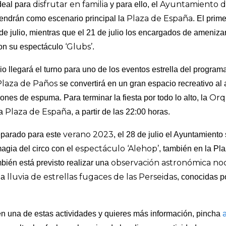
disfrutar en familia
Ayuntamiento d
deal para
y para ello, el
Plaza de España
tendrán como escenario principal la
. El prime
 de julio, mientras que el 21 de julio los encargados de ameniza
‘Glubs’
con su espectáculo
.
ulio llegará el turno para uno de los eventos estrella del program
Plaza de Paños
se convertirá en un gran espacio recreativo al ai
Orq
ones de espuma. Para terminar la fiesta por todo lo alto, la
Plaza de España
la
, a partir de las 22:00 horas.
verano 2023
eparado para este
, el 28 de julio el Ayuntamiento
espectáculo ‘Alehop’
 magia del circo con el
, también en la Pl
observación astronómica no
mbién está previsto realizar una
lluvia de estrellas fugaces de las Perseidas
la
, conocidas 
 en una de estas actividades y quieres más información, pincha