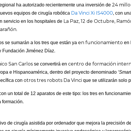
24 mill
egional ha autorizado recientemente una inversión de
Da Vinci Xi IS4000
uevos equipos de cirugía robótica
, con un
La Paz, 12 de Octubre, Ramón
 servicio en los hospitales de
Marañón.
en funcionamiento
os se sumarán a los tres que están ya
en 
y Fundación Jiménez Díaz.
nico San Carlos
centro de formación intern
se convertirá en
uropa e Hispanoamérica, dentro del proyecto denominado
‘Smart
otros tres robots Da Vinci
ecífica con
que se utilizarán solo 
on un total de 12 aparatos de este tipo: los tres en funcionamie
a formación.
tivo de cirugía asistida por ordenador que mejora la precisión d