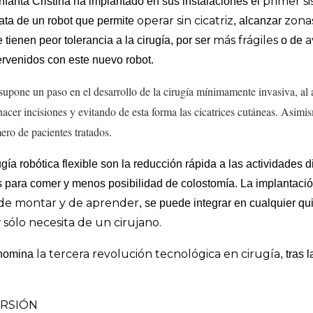
primer s
Infanta Cristina ha implantado en sus instalaciones el
operar sin cicatriz
zonas
ata de un robot que permite
, alcanzar
más frágiles
a
 tienen peor tolerancia a la cirugía, por ser
o de
ervenidos con este nuevo robot.
upone un paso en el desarrollo de la cirugía mínimamente invasiva, al
hacer incisiones y evitando de esta forma las cicatrices cutáneas. Asimis
ro de pacientes tratados.
ugía robótica flexible son la reducción rápida a las actividades
os para comer y menos posibilidad de colostomía. La implantació
l de montar y de aprender
, se puede integrar en cualquier q
sólo necesita de un cirujano.
y
la tercera revolución tecnológica en cirugía
enomina
, tras 
ERSIÓN