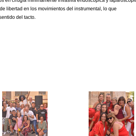
nos en cirugía mínimamente invasiva endoscópica y laparoscópic
 libertad en los movimientos del instrumental, lo que
entido del tacto.