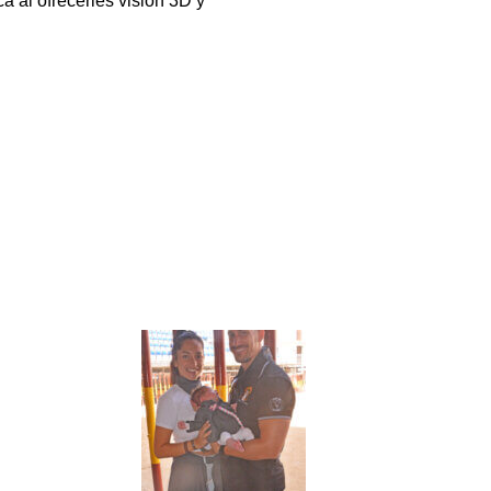
a al ofrecerles visión 3D y