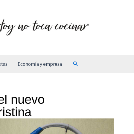
Buscar
stas
Economía y empresa
 el nuevo
istina