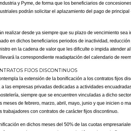
Industria y Pyme, de forma que los beneficiarios de concesione
ustriales podrán solicitar el aplazamiento del pago de principal
án realizar desde ya siempre que su plazo de vencimiento sea i
ginado en dichos beneficiarios periodos de inactividad, reducció
nistro en la cadena de valor que les dificulte o impida atender 
onllevará la correspondiente readaptación del calendario de ree
ONTRATOS FIJOS DISCONTINUOS
ontempla la extensión de la bonificación a los contratos fijos d
 a las empresas privadas dedicadas a actividades encuadradas 
ostelería, siempre que se encuentren vinculadas a dicho secto
os meses de febrero, marzo, abril, mayo, junio y que inicien o m
 trabajadores con contratos de carácter fijos discontinuo.
nificación en dichos meses del 50% de las cuotas empresariales