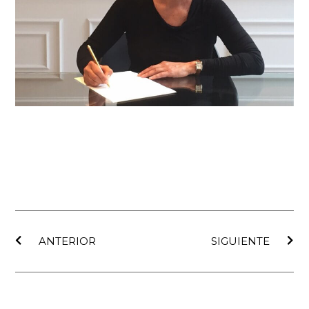
Ant
Sig
ANTERIOR
SIGUIENTE